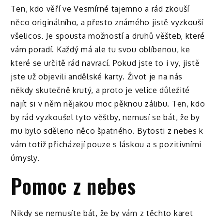
Ten, kdo věří ve Vesmírné tajemno a rád zkouší
něco originálního, a přesto známého jistě vyzkouší
všelicos. Je spousta možností a druhů věšteb, které
vám poradí. Každý má ale tu svou oblíbenou, ke
které se určitě rád navrací. Pokud jste to i vy, jistě
jste už objevili
andělské karty
. Život je na nás
někdy skutečně krutý, a proto je velice důležité
najít si v něm nějakou moc pěknou zálibu. Ten, kdo
by rád vyzkoušel tyto věštby, nemusí se bát, že by
mu bylo sděleno něco špatného. Bytosti z nebes k
vám totiž přicházejí pouze s láskou a s pozitivními
úmysly.
Pomoc z nebes
Nikdy se nemusíte bát, že by vám z těchto karet