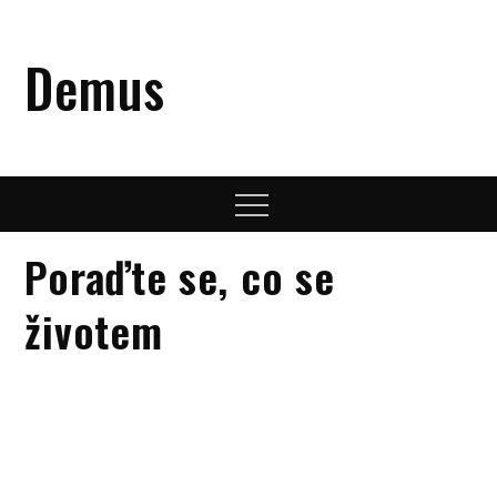
Skip
to
Demus
content
Menu
Poraďte se, co se
životem