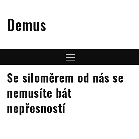
Skip
to
Demus
content
Menu
Se siloměrem od nás se
nemusíte bát
nepřesností