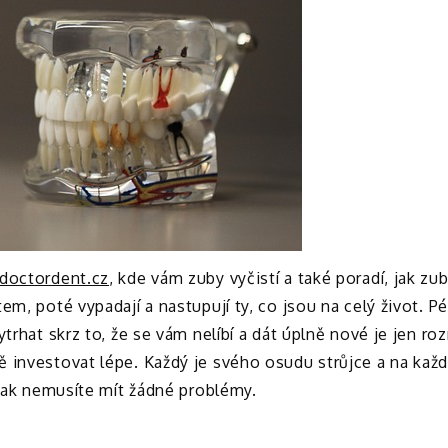
doctordent.cz
, kde vám zuby vyčistí a také poradí, jak zu
em, poté vypadají a nastupují ty, co jsou na celý život. 
ytrhat skrz to, že se vám nelíbí a dát úplně nové je jen r
ě investovat lépe.
Každý je svého osudu strůjce a na každé
 tak nemusíte mít žádné problémy.