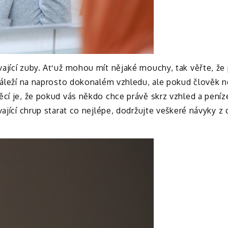
ající zuby. Ať už mohou mít nějaké mouchy, tak věřte, že
 záleží na naprosto dokonalém vzhledu, ale pokud člověk n
cí je, že pokud vás někdo chce právě skrz vzhled a peníze,
ající chrup starat co nejlépe, dodržujte veškeré návyky z 