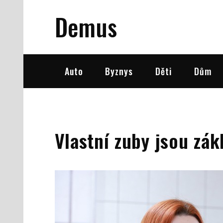
Skip
Demus
to
content
Auto
Byznys
Děti
Dům
Vlastní zuby jsou zák