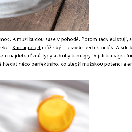
oc. A muži budou zase v pohodě. Potom tady existují, al
rekci.
Kamagra gel
může být opravdu perfektní lék. A kde
etu najdete různé typy a druhy kamagry. A jak kamagra fu
ké hledat něco perfektního, co zlepší mužskou potenci a e