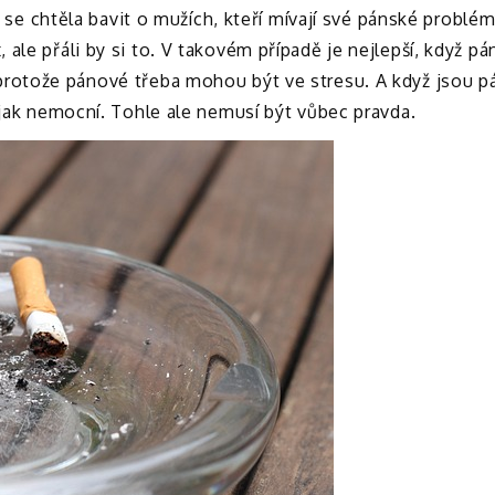
ch se chtěla bavit o mužích, kteří mívají své pánské problé
ale přáli by si to. V takovém případě je nejlepší, když pá
protože pánové třeba mohou být ve stresu. A když jsou pá
ějak nemocní. Tohle ale nemusí být vůbec pravda.