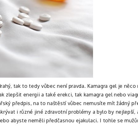
rahý, tak to tedy vůbec není pravda. Kamagra gel je něco n
ak zlepšit energii a také erekci, tak kamagra gel nebo v
řský předpis, na to naštěstí vůbec nemusíte mít žádný před
ývat i různé jiné zdravotní problémy a bylo by nejlepší, 
nebo abyste neměli předčasnou ejakulaci. I tohle se mužům