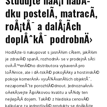
dku postelÃ­, matracÃ­,
roÅ¡tÅ¯ a dalÅ¡Ã­ch
doplÅˆkÅ¯ podrobnÄ›
HodlÃ¡te-li nakupovat s jasnÃ½m cÃ­lem, jakÃ½m
je
zdravÃ© spanÃ­
, rozhodnÄ› se v prodejnÃ­ sÃ­ti
ovÄ›Å™enÃ©ho distributora vybavenÃ­ pro
loÅ¾nice, ale i dÄ›tskÃ© pokojÃ­Äky a hostinskÃ©
pokoje komerÄnÄ› vyuÅ¾Ã­vanÃ½ch objektÅ¯,
nezapomeÅˆte porozhlÃ©dnout. JednoznaÄnÄ›
oÄekÃ¡vejte Å¡piÄkovou kvalitu a vÅ¾dy ten
nejlepÅ¡Ã­ dojem. TakÃ© z hlediska cenovÃ©
kalkulace za jednotlivÃ© produkty se doÄkÃ¡te