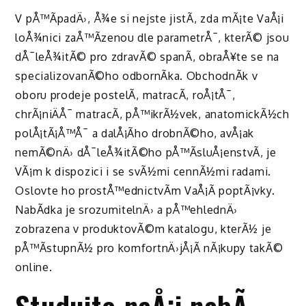
V pÅ™Ã­padÄ›, Å¾e si nejste jistÃ­, zda mÃ¡te VaÅ¡i
loÅ¾nici zaÅ™Ã­zenou dle parametrÅ¯, kterÃ© jsou
dÅ¯leÅ¾itÃ© pro zdravÃ© spanÃ­, obraÅ¥te se na
specializovanÃ©ho odbornÃ­ka. ObchodnÃ­k v
oboru prodeje postelÃ­, matracÃ­, roÅ¡tÅ¯,
chrÃ¡niÄÅ¯ matracÃ­, pÅ™ikrÃ½vek, anatomickÃ½ch
polÅ¡tÃ¡Å™Å¯ a dalÅ¡Ã­ho drobnÃ©ho, avÅ¡ak
nemÃ©nÄ› dÅ¯leÅ¾itÃ©ho pÅ™Ã­sluÅ¡enstvÃ­, je
VÃ¡m k dispozici i se svÃ½mi cennÃ½mi radami.
Oslovte ho prostÅ™ednictvÃ­m VaÅ¡Ã­ poptÃ¡vky.
NabÃ­dka je srozumitelnÄ› a pÅ™ehlednÄ›
zobrazena v produktovÃ©m katalogu, kterÃ½ je
pÅ™Ã­stupnÃ½ pro komfortnÄ›jÅ¡Ã­ nÃ¡kupy takÃ©
online.
Studujte naÅ¡i nabÃ­