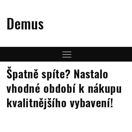
Skip
to
Demus
content
Menu
Špatně spíte? Nastalo
vhodné období k nákupu
kvalitnějšího vybavení!