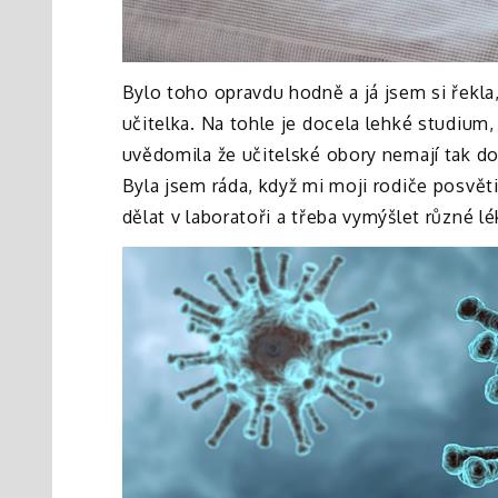
Bylo toho opravdu hodně a já jsem si řekla,
učitelka. Na tohle je docela lehké studium,
uvědomila že učitelské obory nemají tak dob
Byla jsem ráda, když mi moji rodiče posvěti
dělat v laboratoři a třeba vymýšlet různé lé