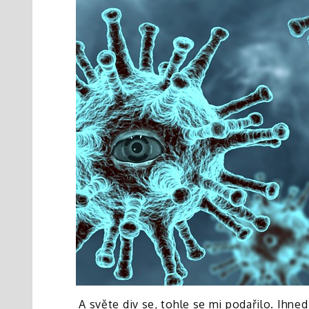
A světe div se, tohle se mi podařilo. Ih