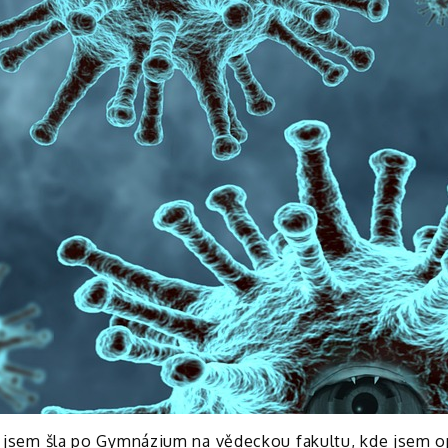
ned jsem šla po Gymnázium na vědeckou fakultu, kde jsem