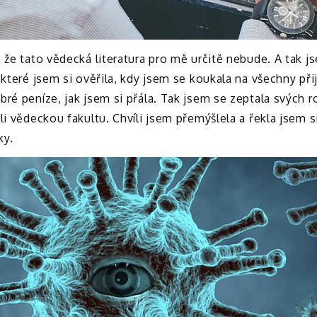
 že tato vědecká literatura pro mě určitě nebude. A tak js
 které jsem si ověřila, kdy jsem se koukala na všechny př
ré peníze, jak jsem si přála. Tak jsem se zeptala svých ro
li vědeckou fakultu. Chvíli jsem přemýšlela a řekla jsem s
ky.