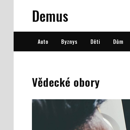
Skip
Demus
to
content
Auto
Byznys
Děti
Dům
Vědecké obory