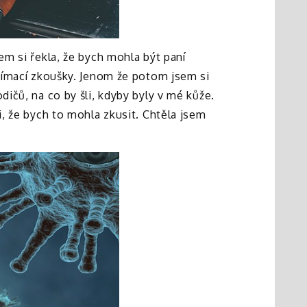
em si řekla, že bych mohla být paní
ijímací zkoušky. Jenom že potom jsem si
dičů, na co by šli, kdyby byly v mé kůže.
i, že bych to mohla zkusit. Chtěla jsem