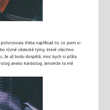
 potvrzovala třeba například to, co jsem si
nebo různé vědecké týmy, které všechno
, že až budu dospělá, moc bych si přála
urolog anebo kardiolog. Jenomže to mě