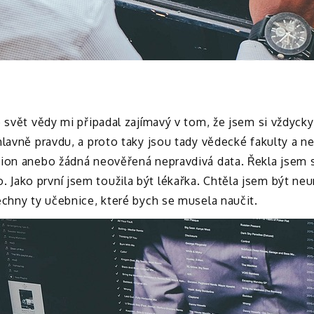
 svět vědy mi připadal zajímavý v tom, že jsem si vždycky
hlavně pravdu, a proto taky jsou tady vědecké fakulty a 
ion anebo žádná neověřená nepravdivá data. Řekla jsem si
Jako první jsem toužila být lékařka. Chtěla jsem být ne
echny ty učebnice, které bych se musela naučit.