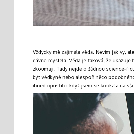
Vždycky mě zajímala věda. Nevím jak vy, ale
dávno myslela. Věda je taková, že ukazuje 
zkoumají. Tady nejde o žádnou science-fict
být vědkyně nebo alespoň něco podobného. 
ihned opustilo, když jsem se koukala na vš