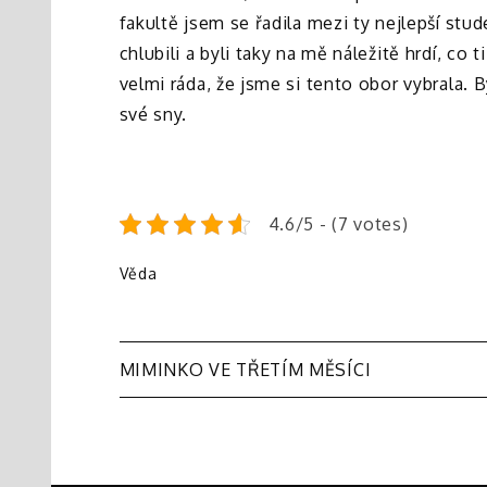
fakultě jsem se řadila mezi ty nejlepší stu
chlubili a byli taky na mě náležitě hrdí, co
velmi ráda, že jsme si tento obor vybrala. By
své sny.
4.6/5 - (7 votes)
Věda
Navigace
MIMINKO VE TŘETÍM MĚSÍCI
pro