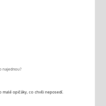
no najednou?
o malé opičáky, co chvíli neposedí.