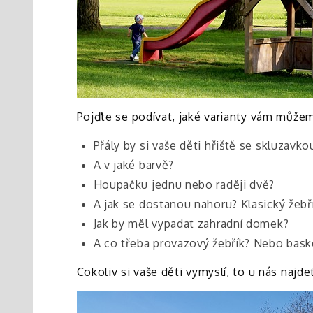
Pojďte se podívat, jaké varianty vám může
Přály by si vaše děti hřiště se skluzavko
A v jaké barvě?
Houpačku jednu nebo raději dvě?
A jak se dostanou nahoru? Klasický žeb
Jak by měl vypadat zahradní domek?
A co třeba provazový žebřík? Nebo bask
Cokoliv si vaše děti vymyslí, to u nás najd