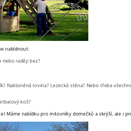
me nabídnout:
u nebo raději bez?
řík? Nakloněná rovina? Lezecká stěna? Nebo třeba všech
etbalový koš?
ete! Máme nabídku pro milovníky domečků a skrýší, ale i pr