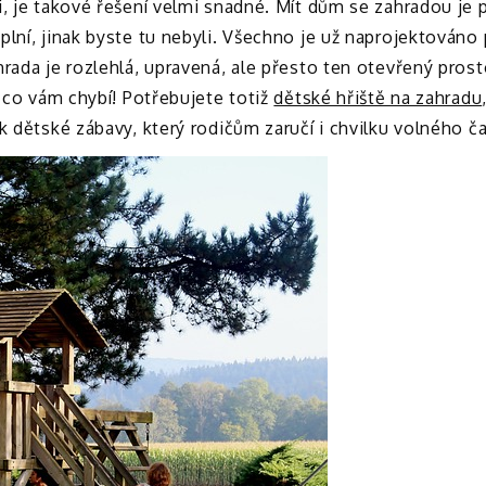
i, je takové řešení velmi snadné.
Mít dům se zahradou je p
plní, jinak byste tu nebyli. Všechno je už naprojektováno
hrada je rozlehlá, upravená, ale přesto ten otevřený pros
 co vám chybí! Potřebujete totiž
dětské hřiště na zahradu
k dětské zábavy, který rodičům zaručí i chvilku volného č