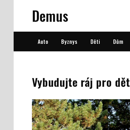
Skip
Demus
to
content
Auto
Byznys
Děti
Dům
Vybudujte ráj pro dět