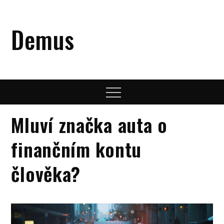
Skip
to
Demus
content
Menu
Mluví značka auta o
finančním kontu
člověka?